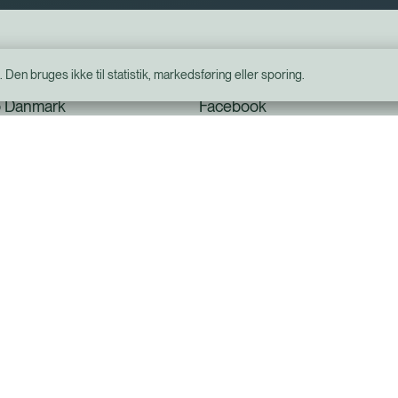
Social
n bruges ikke til statistik, markedsføring eller sporing.
b Danmark
Facebook
oncerter
foredrag i Naturvidenskaben
- se filmen
i biografen (MSIB)
øleskabet
Website og billetsystem fra ebillet a/s