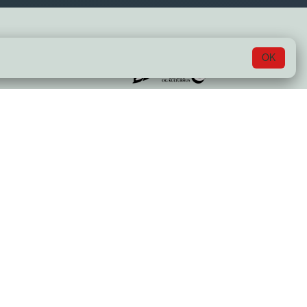
OK
Bio Bernhard
Adelgade 41, 4720 Præstø
Telefon:
5599 1920
Email
biobernhard@gmail.com
Cookie- og privatlivspolitik