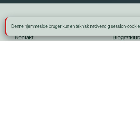
Info
Sitemap
Denne hjemmeside bruger kun en teknisk nødvendig session-cookie. De
Kontakt
Biografklu
Åbningstider
Senior Bio
Leje af sal og/eller café
Opera og K
Reklamer
Offentlige 
Subreader
Læs bogen 
Strikkeklub
Med skolen 
Plakat til k