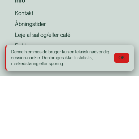
Info
Kontakt
Åbningstider
Leje af sal og/eller café
Reklamer
Denne hjemmeside bruger kun en teknisk nødvendig
Subreader
session-cookie. Den bruges ikke til statistik,
OK
markedsføring eller sporing.
Strikkeklub
Sitemap
Biografklub Danmark
Senior Bio
Opera og Koncerter
Offentlige foredrag i Naturvidenskaben